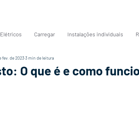
GUIA CARREGAR
PARA MIM
PARA MEU CONDOMINIO
SAIBA 
 Elétricos
Carregar
Instalações individuais
R
e fev. de 2023
3 min de leitura
to: O que é e como funci