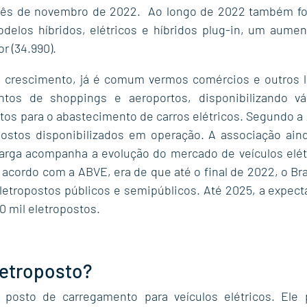
ês de novembro de 2022.  Ao longo de 2022 também for
delos híbridos, elétricos e híbridos plug-in, um aumen
r (34.990).
rescimento, já é comum vermos comércios e outros lu
tos de shoppings e aeroportos, disponibilizando vá
tos para o abastecimento de carros elétricos. Segundo a A
postos disponibilizados em operação. A associação aind
carga acompanha a evolução do mercado de veículos elétr
e acordo com a ABVE, era de que até o final de 2022, o Bra
letropostos públicos e semipúblicos. Até 2025, a expecta
0 mil eletropostos.
letroposto?
posto de carregamento para veículos elétricos. Ele 