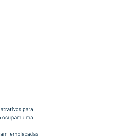
trativos para 
já ocupam uma 
ram emplacadas 