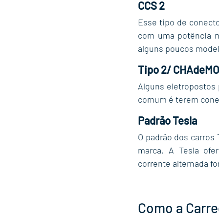
CCS 2
Esse tipo de conect
com uma potência má
alguns poucos modelo
Tipo 2/ CHAdeMO
Alguns eletropostos
comum é terem conec
Padrão Tesla
O padrão dos carros 
marca. A Tesla ofe
corrente alternada f
Como a Carre