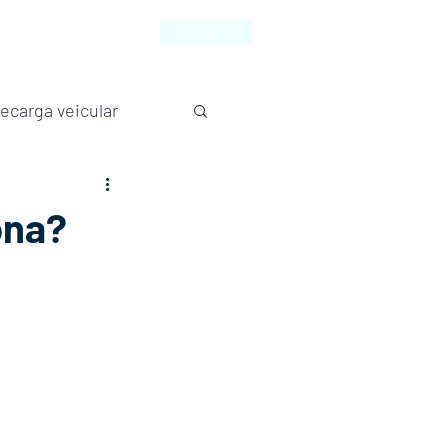
MAIS
CONTATO
FAQ
STORE
ecarga veicular
ona?