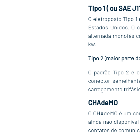
Tipo 1 ( ou SAE J1
O eletroposto Tipo 1
Estados Unidos. O c
alternada monofásica
kw.
Tipo 2 (maior parte d
O padrão Tipo 2 é o
conector semelhante
carregamento trifási
CHAdeMO
O CHAdeMO é um cone
ainda não disponível
contatos de comunic