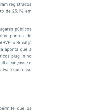
am registrados 
to de 25,1% em 
gares públicos 
rios pontos de 
BVE, o Brasil já 
a aponta que a 
icos plug-in no 
sil alcançasse o 
tiva é que esse 
permite que os 