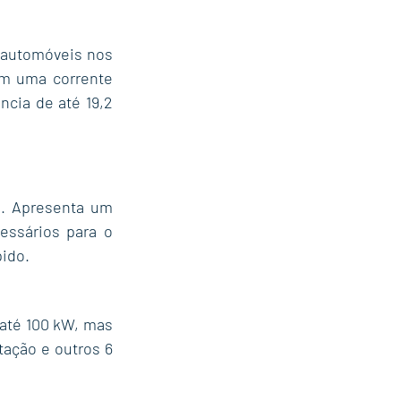
 automóveis nos 
m uma corrente 
cia de até 19,2 
. Apresenta um 
ssários para o 
pido.
até 100 kW, mas 
ação e outros 6 