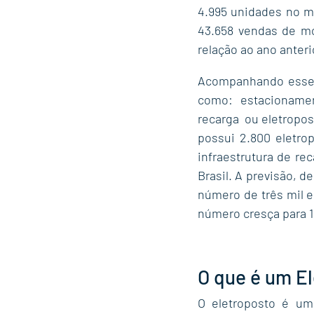
4.995 unidades no m
43.658 vendas de mo
relação ao ano anterio
Acompanhando esse c
como: estacionamen
recarga  ou eletropos
possui 2.800 eletro
infraestrutura de re
Brasil. A previsão, d
número de três mil e
número cresça para 1
O que é um E
O eletroposto é um 