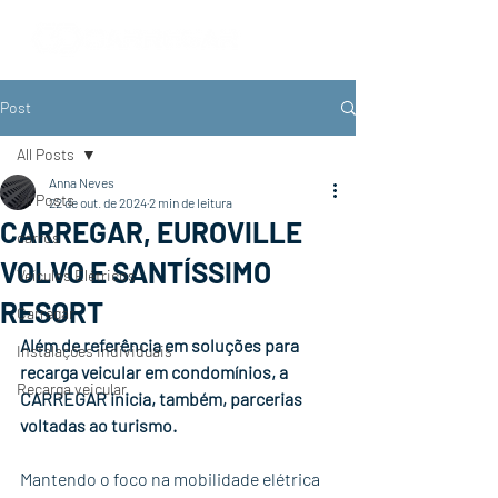
Post
All Posts
Anna Neves
All Posts
22 de out. de 2024
2 min de leitura
CARREGAR, EUROVILLE
carros
VOLVO E SANTÍSSIMO
Veículos Elétricos
RESORT
Carregar
Além de referência em soluções para 
Instalações individuais
recarga veicular em condomínios, a 
Recarga veicular
CARREGAR inicia, também, parcerias 
voltadas ao turismo. 
Mantendo o foco na mobilidade elétrica 