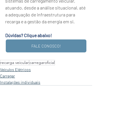
sistemas de carregamento veicular, 
atuando, desde a análise situacional, até 
a adequação de infraestrutura para 
recarga e a gestão da energia em si. 
Dúvidas? Clique abaixo!
FALE CONOSCO!
recarga veicular
carregaroficial
Veículos Elétricos
Carregar
Instalações individuais
Posts recentes
Ver tudo