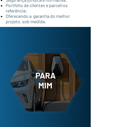
Portfólio de clientes e parceiros
referência;
Oferecendo a garantia do melhor
projeto, sob medida.
PARA
MIM