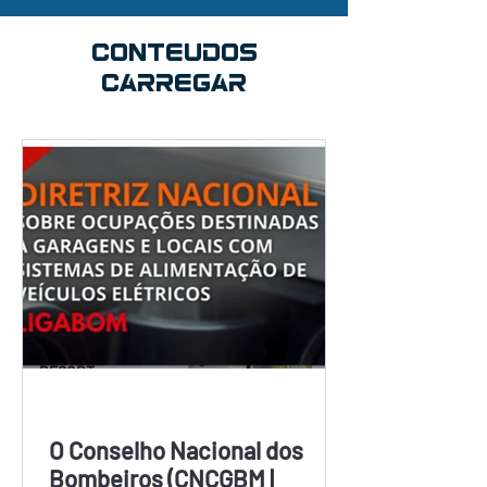
CONTEUDOS
CARREGAR
O Conselho Nacional
dos Bombeiros
(CNCGBM | LIGABOM)
lança Diretriz Nacional
para Sistemas de
Alimentação de Veículos
Elétricos (SAVE)
CARREGAR, EUROVILLE
VOLVO E SANTÍSSIMO
RESORT
Veículos Elétricos
O Conselho Nacional dos
Bombeiros (CNCGBM |
Carregadores em